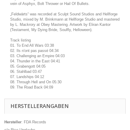
vein of Asphyx, Bolt Thrower or Hail Of Bullets.
„Feldwärts“ was recorded at Sculpt Sound Studios and Hellforge
Studio, mixed by M. Brinkmann at Hellforge Studio and mastered
by L. Mackrory at Obey Mastering. Artwork by Eliran Kantor
(Testament, My Dying Bride, Soulfly, Helloween).
Track listing
01. To End All Wars 03:38
02. Ils n'ont pas passé 04:34
03. Challenging an Empire 04:03
04. Thunder in the East 04:41
05. Grabengott 04:05
06. Stahlbad 03:47
07. Landships 04:12
08. Through Hell and On 05:30
09. The Road Back 04:09
HERSTELLERANGABEN
Hersteller
: FDA Records
c/o Rico Unglaube