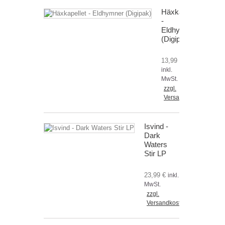
Häxkapellet
-
Eldhymner
(Digipak)
13,99 €
inkl.
MwSt.
zzgl.
Versandkosten
Isvind -
Dark
Waters
Stir LP
23,99 €
inkl.
MwSt.
zzgl.
Versandkosten