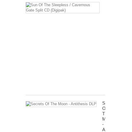
Sun
Of
The
Sleepless
/
Cavernous
Gate
Split
CD
(Digipak)
12,99 €
inkl.
MwSt.
zzgl.
Versandkosten
Secrets
Of
The
Moon
-
Antithesis