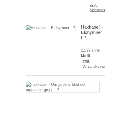
zzgl.
Versandkosten
Häxkapell -
Eldhymner
LP
22,99 €
inkl.
MwSt.
zzgl.
Versandkosten
Häxkapell
-
Om
jordens
blod
och
urgravens
grepp
LP