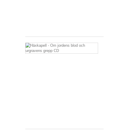
22,99 €
inkl.
MwSt.
zzgl.
Versandkosten
Häxkapell
-
Om
jordens
blod
och
urgravens
grepp
CD
12,99 €
inkl.
MwSt.
zzgl.
Versandkosten