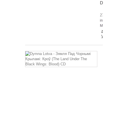
DLP
27,99 €
inkl.
MwSt.
zzgl.
Versandkosten
Dymna
Lotva
-
Зямля
Пад
Чорнымі
Крыламі:
Кроў
(The
Land
Under
The
Black
Wings:
Blood)