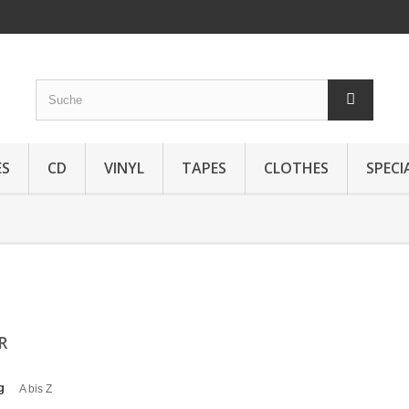
ES
CD
VINYL
TAPES
CLOTHES
SPECI
ER
g
A bis Z