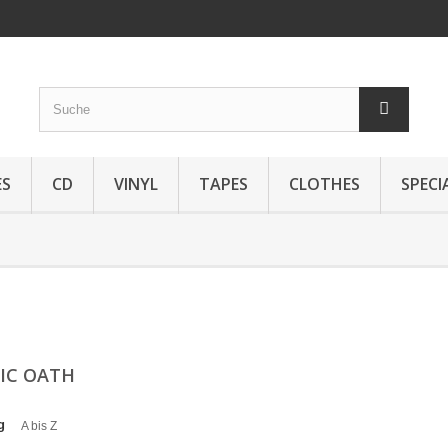
ES
CD
VINYL
TAPES
CLOTHES
SPECI
IC OATH
g
A bis Z