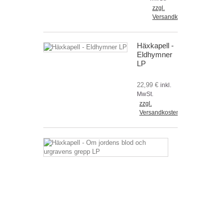
zzgl.
Versandkosten
Häxkapell -
Eldhymner
LP
22,99 €
inkl.
MwSt.
zzgl.
Versandkosten
Häxkapell
-
Om
jordens
blod
och
urgravens
grepp
LP