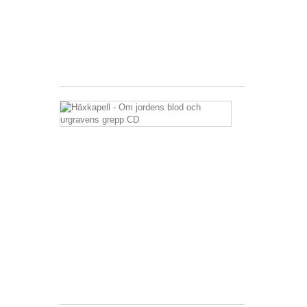
22,99 €
inkl.
MwSt.
zzgl.
Versandkosten
Häxkapell
-
Om
jordens
blod
och
urgravens
grepp
CD
12,99 €
inkl.
MwSt.
zzgl.
Versandkosten