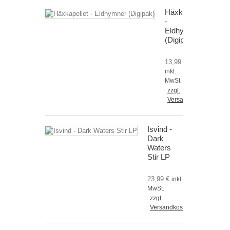
Häxkapellet
-
Eldhymner
(Digipak)
13,99 €
inkl.
MwSt.
zzgl.
Versandkosten
Isvind -
Dark
Waters
Stir LP
23,99 €
inkl.
MwSt.
zzgl.
Versandkosten