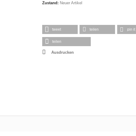
Zustand:
Neuer Artikel
tweet
teilen
pin it
teilen
Ausdrucken