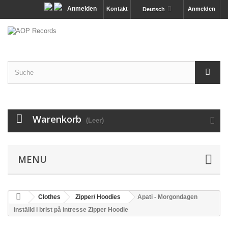
Anmelden
Kontakt
Anmelden
Deutsch
Warenkorb
(Leer)
MENU
Clothes
Zipper/ Hoodies
Apati - Morgondagen
inställd i brist på intresse Zipper Hoodie