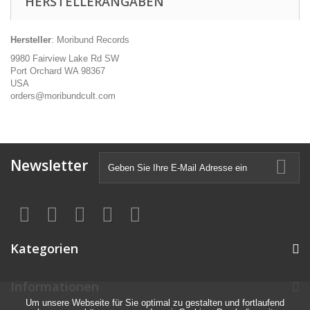
HERSTELLERANGABEN
Hersteller
: Moribund Records
9980 Fairview Lake Rd SW
Port Orchard WA 98367
USA
orders@moribundcult.com
Newsletter
Kategorien
Informationen
Um unsere Webseite für Sie optimal zu gestalten und fortlaufend