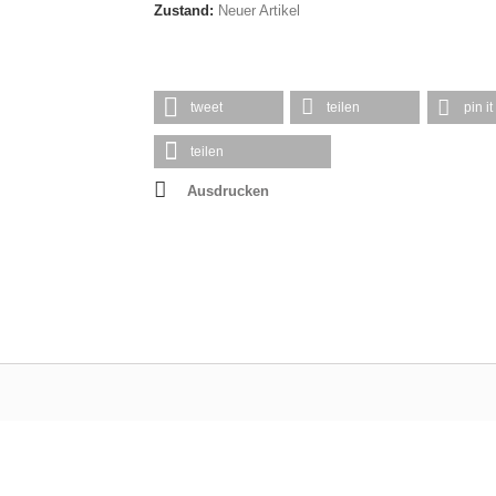
Zustand:
Neuer Artikel
tweet
teilen
pin it
teilen
Ausdrucken