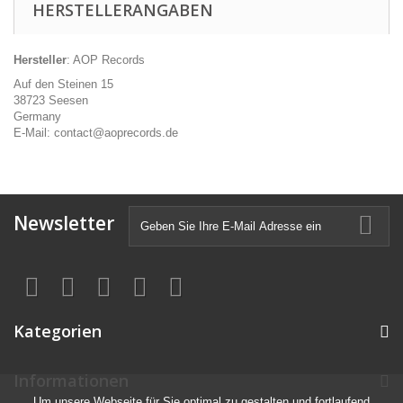
HERSTELLERANGABEN
Hersteller
: AOP Records
Auf den Steinen 15
38723 Seesen
Germany
E-Mail: contact@aoprecords.de
Newsletter
Kategorien
Informationen
Um unsere Webseite für Sie optimal zu gestalten und fortlaufend