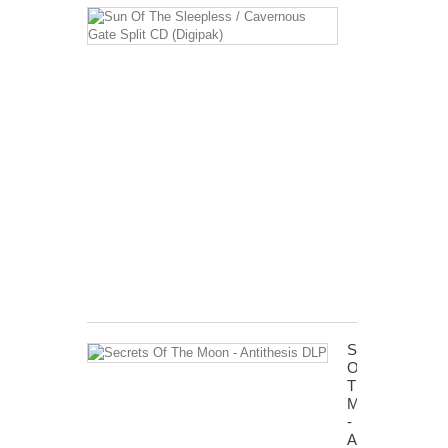
Sun
Of
The
Sleepless
/
Cavernous
Gate
Split
CD
(Digipak)
12,99 €
inkl.
MwSt.
zzgl.
Versandkosten
Secrets
Of
The
Moon
-
Antithesis