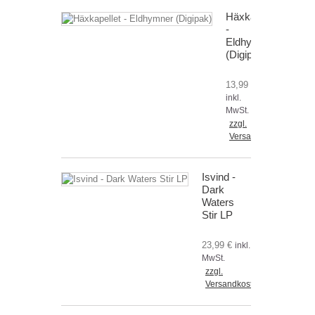
Häxkapellet
-
Eldhymner
(Digipak)
13,99 €
inkl.
MwSt.
zzgl.
Versandkosten
Isvind -
Dark
Waters
Stir LP
23,99 €
inkl.
MwSt.
zzgl.
Versandkosten