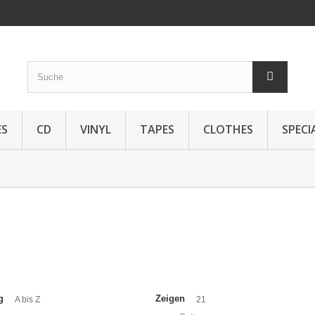
ES
CD
VINYL
TAPES
CLOTHES
SPECI
g
Zeigen
A bis Z
21