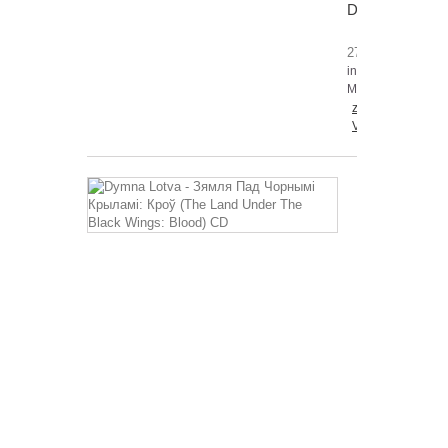
DLP
27,99 €
inkl.
MwSt.
zzgl.
Versandkosten
Dymna
Lotva
-
Зямля
Пад
Чорнымі
Крыламі:
Кроў
(The
Land
Under
The
Black
Wings:
Blood)