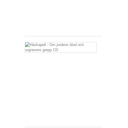
22,99 €
inkl.
MwSt.
zzgl.
Versandkosten
Häxkapell
-
Om
jordens
blod
och
urgravens
grepp
CD
12,99 €
inkl.
MwSt.
zzgl.
Versandkosten