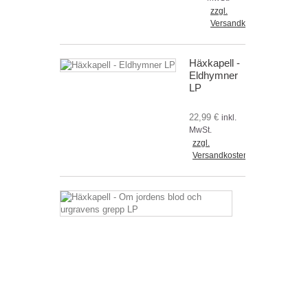
zzgl.
Versandkosten
Häxkapell -
Eldhymner
LP
22,99 €
inkl.
MwSt.
zzgl.
Versandkosten
Häxkapell
-
Om
jordens
blod
och
urgravens
grepp
LP